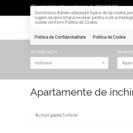
contact@dumitrescuadrian.ro
0724.518.100
Dumitrescu Adrian utilizează fişiere de tip cookie pe
rugăm să aloci timpul necesar pentru a citi și înțelege
cookie conform Politicii de Cookie.
Politica de Confidentialitate
Politica de Cookie
TIP TRANZACTIE
TIP PROP
Inchiriere
Apar
Apartamente de inchir
Au fost gasite 5 oferte