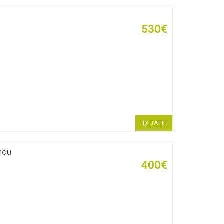
530€
DETALII
 nou
400€