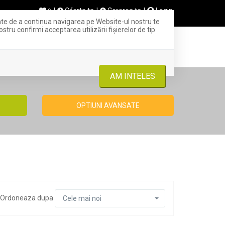
Oferta ta
Cererea ta
Login
0
inte de a continua navigarea pe Website-ul nostru te
stru confirmi acceptarea utilizării fişierelor de tip
+ OFERTA TA
INCHIRIERI
CONTACT
AM INTELES
OPTIUNI AVANSATE
Ordoneaza dupa
Cele mai noi