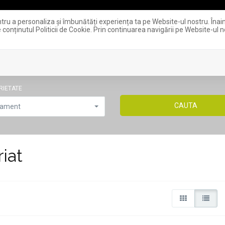
ntru a personaliza și îmbunătăți experiența ta pe Website-ul nostru. Îna
 conținutul Politicii de Cookie. Prin continuarea navigării pe Website-ul no
VANZARI
RIETATE
tament
iat