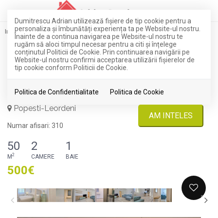
EXCLUSIVITATE
Dumitrescu Adrian utilizează fişiere de tip cookie pentru a
personaliza și îmbunătăți experiența ta pe Website-ul nostru.
Inchiriere
Apartamente
Popesti-Leordeni
Înainte de a continua navigarea pe Website-ul nostru te
rugăm să aloci timpul necesar pentru a citi și înțelege
ID: FX72118
conținutul Politicii de Cookie. Prin continuarea navigării pe
2 camere + loc de parcare
Website-ul nostru confirmi acceptarea utilizării fişierelor de
tip cookie conform Politicii de Cookie.
Popesti Leordeni
Politica de Confidentialitate
Politica de Cookie
Popesti-Leordeni
AM INTELES
Numar afisari: 310
50
2
1
2
M
CAMERE
BAIE
500€