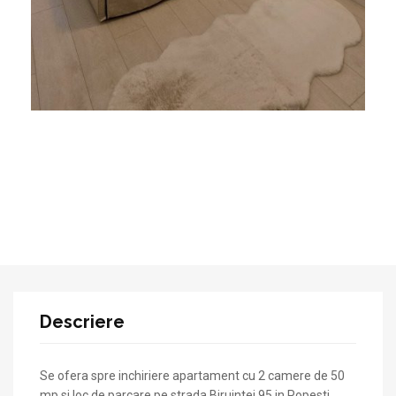
Descriere
Se ofera spre inchiriere apartament cu 2 camere de 50
mp si loc de parcare pe strada Biruintei 95 in Popesti