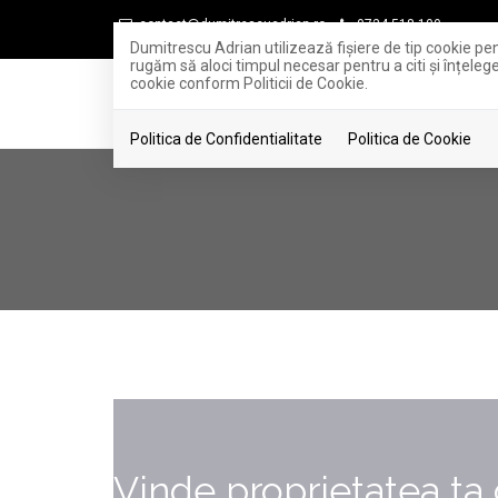
contact@dumitrescuadrian.ro
0724.518.100
Dumitrescu Adrian utilizează fişiere de tip cookie pe
rugăm să aloci timpul necesar pentru a citi și înțelege
cookie conform Politicii de Cookie.
Politica de Confidentialitate
Politica de Cookie
Vinde proprietatea ta 