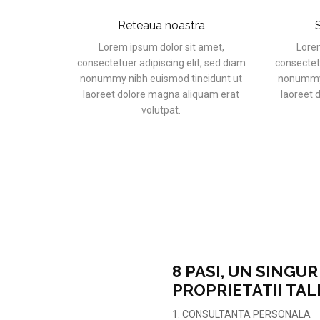
Reteaua noastra
S
Lorem ipsum dolor sit amet,
Lorem
consectetuer adipiscing elit, sed diam
consectetu
nonummy nibh euismod tincidunt ut
nonummy 
laoreet dolore magna aliquam erat
laoreet 
volutpat.
8 PASI, UN SINGU
PROPRIETATII TAL
1. CONSULTANTA PERSONALA