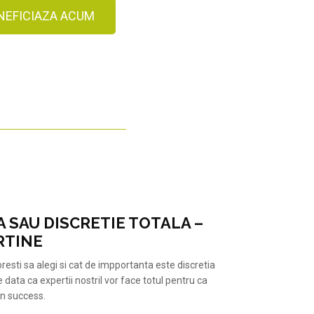
NEFICIAZA ACUM
 SAU DISCRETIE TOTALA –
RTINE
resti sa alegi si cat de impportanta este discretia
re data ca expertii nostril vor face totul pentru ca
un success.