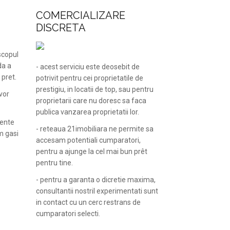
COMERCIALIZARE
DISCRETA
 scopul
da a
- acest serviciu este deosebit de
 pret.
potrivit pentru cei proprietatile de
prestigiu, in locatii de top, sau pentru
vor
proprietarii care nu doresc sa faca
publica vanzarea proprietatii lor.
mente
- reteaua 21imobiliara ne permite sa
m gasi
accesam potentiali cumparatori,
pentru a ajunge la cel mai bun prêt
pentru tine.
- pentru a garanta o dicretie maxima,
consultantii nostril experimentati sunt
in contact cu un cerc restrans de
cumparatori selecti.