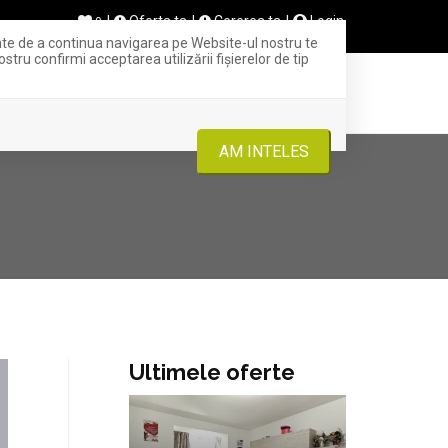
Oferta ta
Cererea ta
Login
0
inte de a continua navigarea pe Website-ul nostru te
stru confirmi acceptarea utilizării fişierelor de tip
+ OFERTA TA
INCHIRIERI
CONTACT
AM INTELES
Ultimele oferte