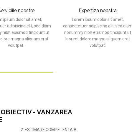
erviciile noastre
Expertiza noastra
 ipsum dolor sit amet,
Lorem ipsum dolor sit amet,
er adipiscing elit, sed diam
consectetuer adipiscing elit, sed dia
nibh euismod tincidunt ut
nonummy nibh euismod tincidunt ut
dolore magna aliquam erat
laoreet dolore magna aliquam erat
volutpat.
volutpat.
R OBIECTIV - VANZAREA
E
2. ESTIMARE COMPETENTA A