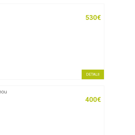
530€
DETALII
 nou
400€