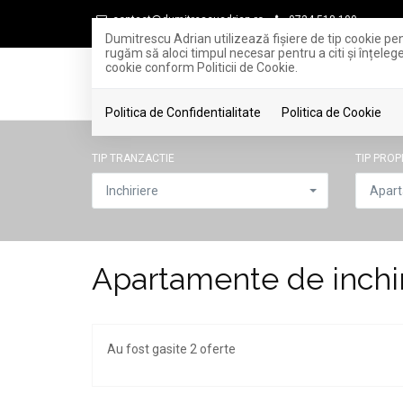
contact@dumitrescuadrian.ro
0724.518.100
Dumitrescu Adrian utilizează fişiere de tip cookie pe
rugăm să aloci timpul necesar pentru a citi și înțelege
cookie conform Politicii de Cookie.
Politica de Confidentialitate
Politica de Cookie
TIP TRANZACTIE
TIP PROP
Inchiriere
Apar
Apartamente de inchir
Au fost gasite 2 oferte