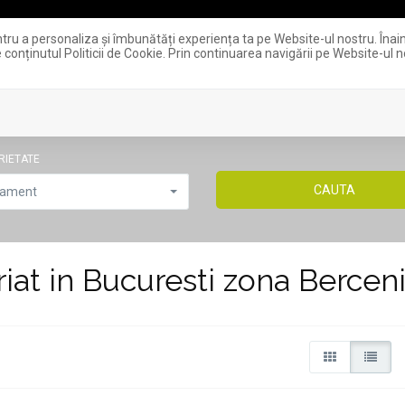
ntru a personaliza și îmbunătăți experiența ta pe Website-ul nostru. Îna
 conținutul Politicii de Cookie. Prin continuarea navigării pe Website-ul no
VANZARI
RIETATE
tament
iat in Bucuresti zona Bercen