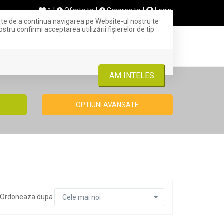
Oferta ta
Cererea ta
Login
0
inte de a continua navigarea pe Website-ul nostru te
stru confirmi acceptarea utilizării fişierelor de tip
+ OFERTA TA
INCHIRIERI
CONTACT
AM INTELES
OPTIUNI AVANSATE
i
Ordoneaza dupa
Cele mai noi