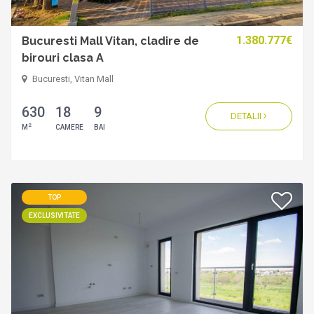
1.380.777€
Bucuresti Mall Vitan, cladire de
birouri clasa A
Bucuresti, Vitan Mall
630
18
9
DETALII
2
M
CAMERE
BAI
TOP
EXCLUSIVITATE