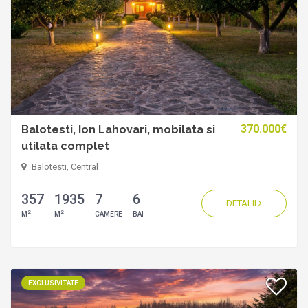
370.000€
Balotesti, Ion Lahovari, mobilata si
utilata complet
Balotesti, Central
357
1935
7
6
DETALII
2
2
M
M
CAMERE
BAI
EXCLUSIVITATE