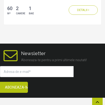
60
2
1
DETALII
2
M
CAMERE
BAIE
Newsletter
Aboneaza-te pentru a primi ultimele noutati!