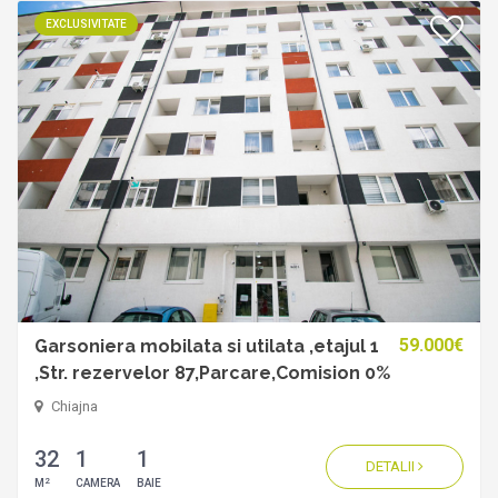
EXCLUSIVITATE
59.000€
Garsoniera mobilata si utilata ,etajul 1
,Str. rezervelor 87,Parcare,Comision 0%
Chiajna
32
1
1
DETALII
2
M
CAMERA
BAIE