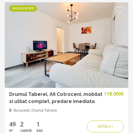
EXCLUSIVITATE
118.000€
Drumul Taberei, Afi Cotroceni, mobilat
si utilat complet, predare imediata
Bucuresti, Drumul Taberei
49
2
1
DETALII
2
M
CAMERE
BAIE