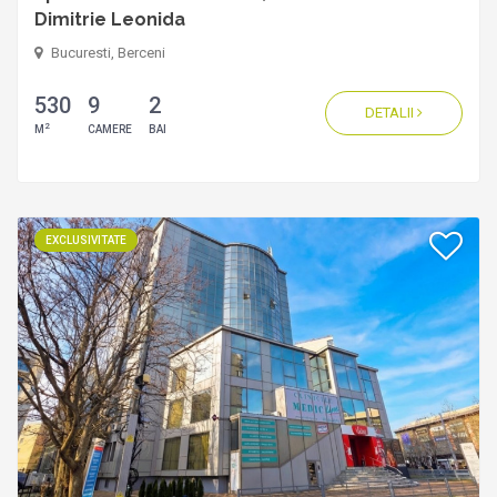
Dimitrie Leonida
Bucuresti, Berceni
530
9
2
DETALII
2
M
CAMERE
BAI
EXCLUSIVITATE