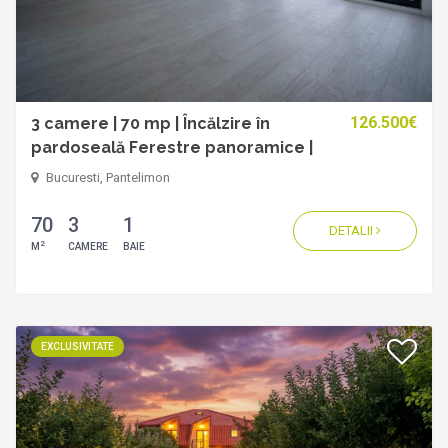
126.500€
3 camere | 70 mp | Încălzire în
pardoseală Ferestre panoramice |
Vedere spre lac
Bucuresti, Pantelimon
70
3
1
DETALII
2
M
CAMERE
BAIE
EXCLUSIVITATE