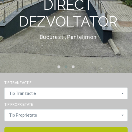
DIRECT
DEZVOLTATOR
Bucuresti, Pantelimon
TIP TRANZACTIE
Tip Tranzactie
TIP PROPRIETATE
Tip Proprietate