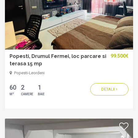
99.500€
Popesti, Drumul Fermei, loc parcare si
terasa 15 mp
Popesti-Leordeni
60
2
1
DETALII
2
M
CAMERE
BAIE