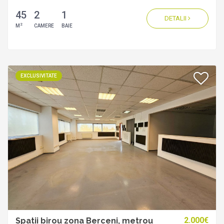
45
2
1
DETALII
2
M
CAMERE
BAIE
EXCLUSIVITATE
2.000€
Spatii birou zona Berceni, metrou