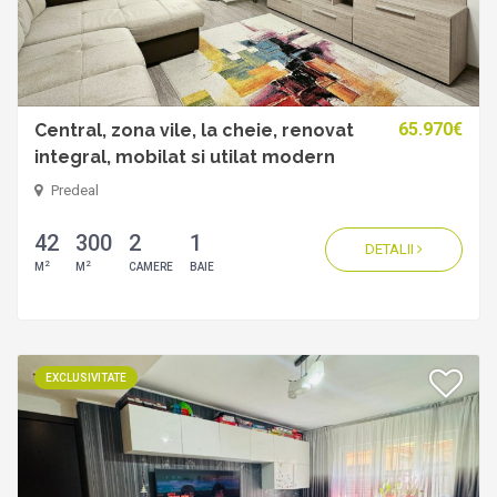
65.970€
Central, zona vile, la cheie, renovat
integral, mobilat si utilat modern
Predeal
42
300
2
1
DETALII
2
2
M
M
CAMERE
BAIE
EXCLUSIVITATE