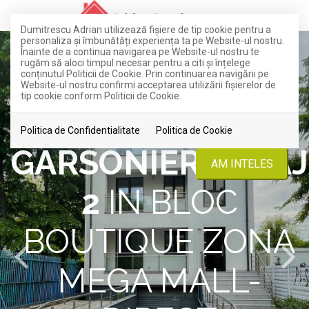
Dumitrescu Adrian utilizează fişiere de tip cookie pentru a
personaliza și îmbunătăți experiența ta pe Website-ul nostru.
Înainte de a continua navigarea pe Website-ul nostru te
rugăm să aloci timpul necesar pentru a citi și înțelege
conținutul Politicii de Cookie. Prin continuarea navigării pe
Website-ul nostru confirmi acceptarea utilizării fişierelor de
tip cookie conform Politicii de Cookie.
VANZARE
Politica de Confidentialitate
Politica de Cookie
GARSONIERA,ETAJ
AM INTELES
2
IN BLOC
BOUTIQUE ZONA
MEGA MALL-