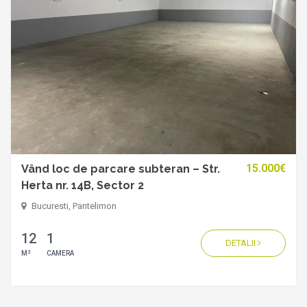
15.000€
Vând loc de parcare subteran – Str.
Herta nr. 14B, Sector 2
Bucuresti, Pantelimon
12
1
DETALII
2
M
CAMERA