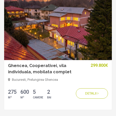
299.800€
Ghencea, Cooperativei, vila
individuala, mobilata complet
Bucuresti, Prelungirea Ghencea
275
600
5
2
DETALII
2
2
M
M
CAMERE
BAI